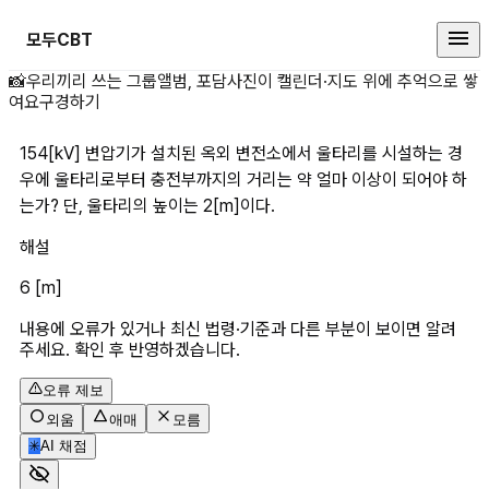
모두CBT
154[kV] 변압기가 설치된 옥외
📸
우리끼리 쓰는 그룹앨범, 포담
사진이 캘린더·지도 위에 추억으로 쌓
여요
구경하기
154[kV] 변압기가 설치된 옥외 변전소에서 울타리를 시설하는 경
우에 울타리로부터 충전부까지의 거리는 약 얼마 이상이 되어야 하
는가? 단, 울타리의 높이는 2[m]이다.
해설
6 [m]
내용에 오류가 있거나 최신 법령·기준과 다른 부분이 보이면 알려
주세요. 확인 후 반영하겠습니다.
오류 제보
외움
애매
모름
✳
AI 채점