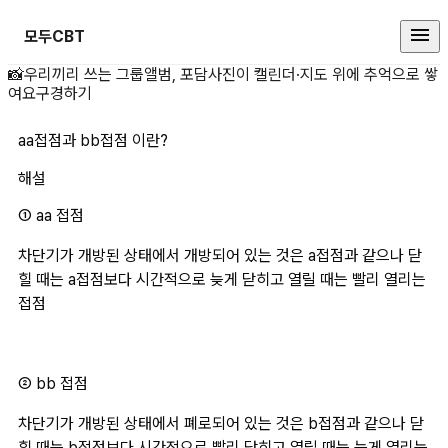
모두CBT
aa접점과 bb접점 이란? 상세 페이
📸
우리끼리 쓰는 그룹앨범, 포담
사진이 캘린더·지도 위에 추억으로 쌓
여요
구경하기
aa접점과 bb접점 이란?
해설
① aa 접점
차단기가 개방된 상태에서 개방되어 있는 것은 a접점과 같으나 닫
힐 때는 a접점보다 시간적으로 늦게 닫히고 열릴 때는 빨리 열리는 
접점
② bb 접점
차단기가 개방된 상태에서 폐로되어 있는 것은 b접점과 같으나 닫
힐 때는 b접점보다 시간적으로 빨리 닫히고 열릴 때는 늦게 열리는 