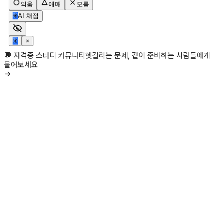
외움
애매
모름
✳
AI 채점
✳
×
💬 자격증 스터디 커뮤니티
헷갈리는 문제, 같이 준비하는 사람들에게
물어보세요
→