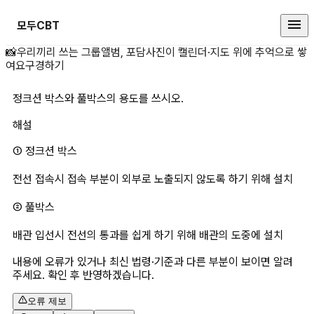
모두CBT
정크션 박스와 풀박스의 용도를 쓰시
📸
우리끼리 쓰는 그룹앨범, 포담
사진이 캘린더·지도 위에 추억으로 쌓
여요
구경하기
정크션 박스와 풀박스의 용도를 쓰시오.
해설
① 정크션 박스 
전선 접속시 접속 부분이 외부로 노출되지 않도록 하기 위해 설치
② 풀박스
배관 입선시 전선의 통과를 쉽게 하기 위해 배관의 도중에 설치
내용에 오류가 있거나 최신 법령·기준과 다른 부분이 보이면 알려
주세요. 확인 후 반영하겠습니다.
오류 제보