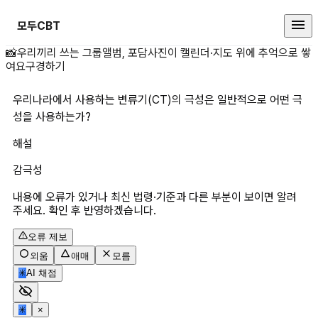
모두CBT
우리나라에서 사용하는 변류기(CT
📸
우리끼리 쓰는 그룹앨범, 포담
사진이 캘린더·지도 위에 추억으로 쌓
여요
구경하기
우리나라에서 사용하는 변류기(CT)의 극성은 일반적으로 어떤 극
성을 사용하는가?
해설
감극성
내용에 오류가 있거나 최신 법령·기준과 다른 부분이 보이면 알려
주세요. 확인 후 반영하겠습니다.
오류 제보
외움
애매
모름
✳
AI 채점
✳
×