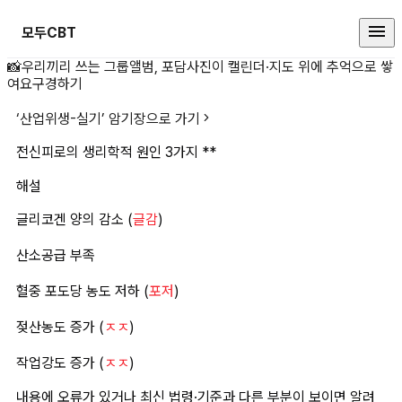
모두CBT
전신피로의 생리학적 원인 3가지 *
📸
우리끼리 쓰는 그룹앨범, 포담
사진이 캘린더·지도 위에 추억으로 쌓
여요
구경하기
‘
산업위생-실기
’ 암기장으로 가기
전신피로의 생리학적 원인 3가지 **
해설
글리코겐 양의 감소 (
글감
)
산소공급 부족
혈중 포도당 농도 저하 (
포저
)
젖산농도 증가 (
ㅈㅈ
)
작업강도 증가 (
ㅈㅈ
)
내용에 오류가 있거나 최신 법령·기준과 다른 부분이 보이면 알려