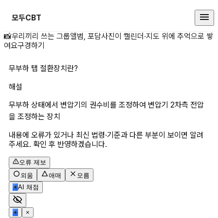
모두CBT
무부하 탭 절환장치란? 상세 페이지
📸
우리끼리 쓰는 그룹앨범, 포담
사진이 캘린더·지도 위에 추억으로 쌓
여요
구경하기
무부하 탭 절환장치란?
해설
무부하 상태에서 변압기의 권수비를 조정하여 변압기 2차측 전압
을 조정하는 장치
내용에 오류가 있거나 최신 법령·기준과 다른 부분이 보이면 알려
주세요. 확인 후 반영하겠습니다.
오류 제보
외움
애매
모름
✳
AI 채점
✳
×