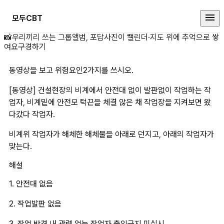
모두CBT
동영상을 보고 위험요인2가지를 쓰시
📸
우리끼리 쓰는 그룹앨범, 포담
사진이 캘린더·지도 위에 추억으로 쌓
여요
구경하기
동영상을 보고 위험요인2가지를 쓰시오.
[동영상] 건설현장의 비계에서 안전대 없이 발판없이 작업하는 작
업자, 비계밑에 안전모 턱끈을 체결 않은 채 작업장을 지켜보면 왔
다갔다 작업자.
비계위 작업자가 해체한 해체물을 아래로 던지고, 아래의 작업자가 
맞는다.
해설
1. 안전대 없음
2. 작업발판 없음
3. 작업 반경 내 관련 없는 작업자 출입금지 미실시