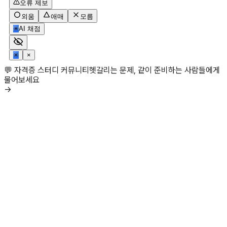
오류 제보
외움
애매
모름
✳
AI 채점
✳
×
💬 자격증 스터디 커뮤니티
헷갈리는 문제, 같이 준비하는 사람들에게
물어보세요
→