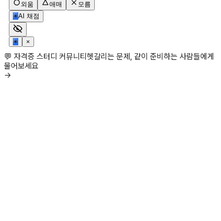
외움
애매
모름
✳
AI 채점
✳
×
💬 자격증 스터디 커뮤니티
헷갈리는 문제, 같이 준비하는 사람들에게
물어보세요
→