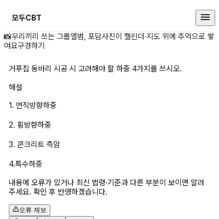
모두CBT
거푸집 동바리 시공 시 고려해야 할 
📸
우리끼리 쓰는 그룹앨범, 포담
사진이 캘린더·지도 위에 추억으로 쌓
여요
구경하기
거푸집 동바리 시공 시 고려해야 할 하중 4가지를 쓰시오.
해설
1. 연직방향하중
2. 횡방향하중
3. 콘크리트 측암
4.특수하중
내용에 오류가 있거나 최신 법령·기준과 다른 부분이 보이면 알려
주세요. 확인 후 반영하겠습니다.
오류 제보