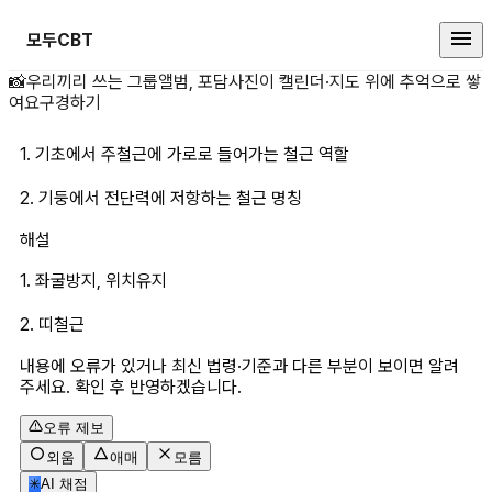
모두CBT
1. 기초에서 주철근에 가로로 들어
📸
우리끼리 쓰는 그룹앨범, 포담
사진이 캘린더·지도 위에 추억으로 쌓
여요
구경하기
1. 기초에서 주철근에 가로로 들어가는 철근 역할
2. 기둥에서 전단력에 저항하는 철근 명칭
해설
1. 좌굴방지, 위치유지
2. 띠철근
내용에 오류가 있거나 최신 법령·기준과 다른 부분이 보이면 알려
주세요. 확인 후 반영하겠습니다.
오류 제보
외움
애매
모름
✳
AI 채점