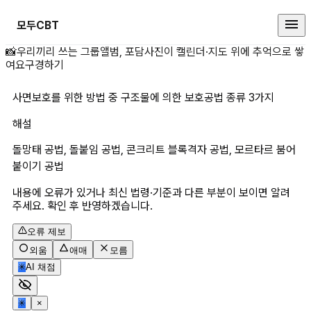
모두CBT
사면보호를 위한 방법 중 구조물에 
📸
우리끼리 쓰는 그룹앨범, 포담
사진이 캘린더·지도 위에 추억으로 쌓
여요
구경하기
사면보호를 위한 방법 중 구조물에 의한 보호공법 종류 3가지
해설
돌망태 공법, 돌붙임 공법, 콘크리트 블록격자 공법, 모르타르 붐어
붙이기 공법
내용에 오류가 있거나 최신 법령·기준과 다른 부분이 보이면 알려
주세요. 확인 후 반영하겠습니다.
오류 제보
외움
애매
모름
✳
AI 채점
✳
×