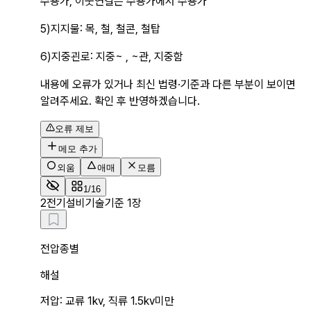
수용가, 이웃연결은 수용가에서 수용가
5)지지물: 목, 철, 철콘, 철탑
6)지중괸로: 지중~ , ~관, 지중함
내용에 오류가 있거나 최신 법령·기준과 다른 부분이 보이면
알려주세요. 확인 후 반영하겠습니다.
오류 제보
메모 추가
외움
애매
모름
1/16
2
전기설비기술기준 1장
전압종별
해설
저압: 교류 1kv, 직류 1.5kv미만