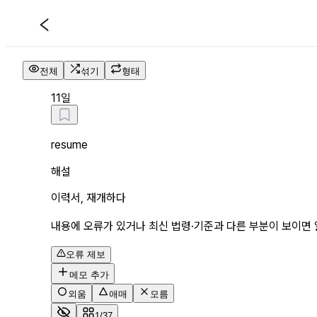
1일 해설 페이지
전체
섞기
형태
1
1일
resume
해설
이력서, 재개하다
내용에 오류가 있거나 최신 법령·기준과 다른 부분이 보이면 
오류 제보
메모 추가
외움
애매
모름
1/37