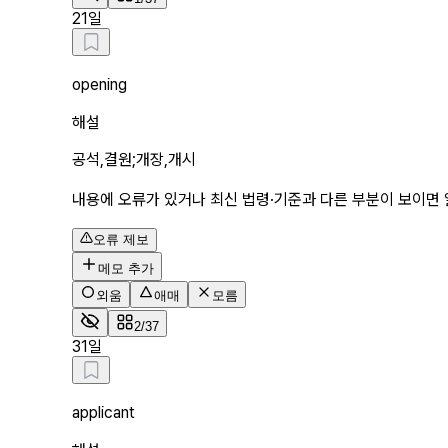
2
1일
opening
해설
공석,결원;개장,개시
내용에 오류가 있거나 최신 법령·기준과 다른 부분이 보이면 
오류 제보
메모 추가
외움
애매
모름
2/37
3
1일
applicant