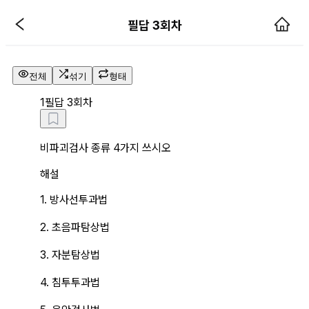
필답 3회차 해설 페이지
필답 3회차
전체
섞기
형태
1
필답 3회차
비파괴검사 종류 4가지 쓰시오
해설
1. 방사선투과법
2. 초음파탐상법
3. 자분탐상법
4. 침투투과법