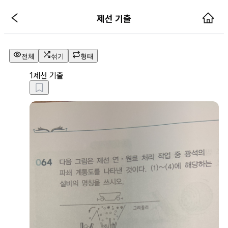
제선 기출 해설 페이지
제선 기출
전체
섞기
형태
1
제선 기출