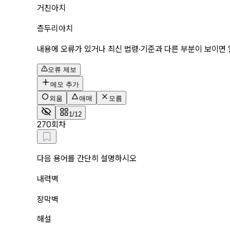
거친아치
층두리아치
내용에 오류가 있거나 최신 법령·기준과 다른 부분이 보이면 
오류 제보
메모 추가
외움
애매
모름
1/12
2
70회차
다음 용어를 간단히 설명하시오
내력벽
장막벽
해설