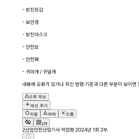
- 방진장갑
- 보안경
- 방진마스크
- 안전모
- 안전화
- 귀마개 / 귀덮개
내용에 오류가 있거나 최신 법령·기준과 다른 부분이 보이면 
오류 제보
메모 추가
외움
애매
모름
1/9
2
산업안전산업기사 작업형 2024년 1회 2부