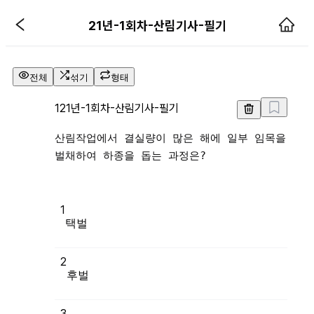
21년-1회차-산림기사-필기 기출문
21년-1회차-산림기사-필기
전체
섞기
형태
1
21년-1회차-산림기사-필기
산림작업에서 결실량이 많은 해에 일부 임목을
벌채하여 하종을 돕는 과정은?
1
택벌
2
3