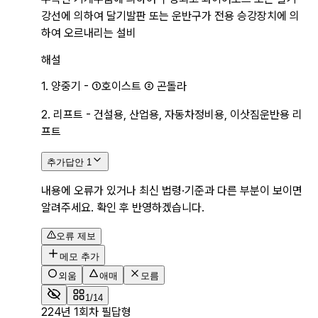
강선에 의하여 달기발판 또는 운반구가 전용 승강장치에 의
하여 오르내리는 설비
해설
1. 양중기 - ①호이스트 ② 곤돌라
2. 리프트 - 건설용, 산업용, 자동차정비용, 이삿짐운반용 리
프트
추가답안
1
내용에 오류가 있거나 최신 법령·기준과 다른 부분이 보이면
알려주세요. 확인 후 반영하겠습니다.
오류 제보
메모 추가
외움
애매
모름
1/14
2
24년 1회차 필답형