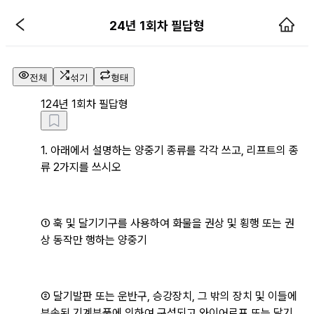
24년 1회차 필답형 해설 페이지
24년 1회차 필답형
전체
섞기
형태
1
24년 1회차 필답형
1. 아래에서 설명하는 양중기 종류를 각각 쓰고, 리프트의 종
류 2가지를 쓰시오
① 훅 및 달기기구를 사용하여 화물을 권상 및 횡행 또는 권
상 동작만 행하는 양중기
② 달기발판 또는 운반구, 승강장치, 그 밖의 장치 및 이들에 
부속된 기계부품에 의하여 구성되고 와이어로프 또는 달기