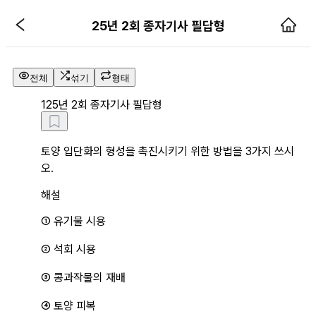
25년 2회 종자기사 필답형 기출문
25년 2회 종자기사 필답형
전체
섞기
형태
1
25년 2회 종자기사 필답형
토양 입단화의 형성을 촉진시키기 위한 방법을 3가지 쓰시
오.
해설
① 유기물 시용
② 석회 시용
③ 콩과작물의 재배
④ 토양 피복