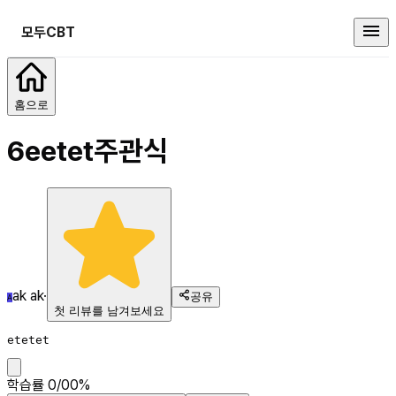
모두CBT
6eetet
홈으로
6eetet
주관식
ak ak
·
공유
A
첫 리뷰를 남겨보세요
etetet
학습률
0
/
0
0
%