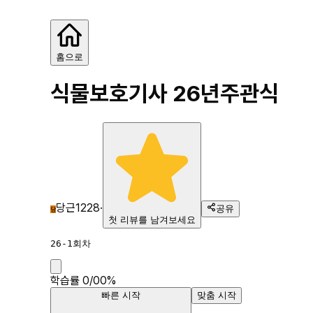
식물보호기사 26년
홈으로
식물보호기사 26년
주관식
당근1228
·
공유
당
첫 리뷰를 남겨보세요
26-1회차
학습률
0
/
0
0
%
빠른 시작
맞춤 시작