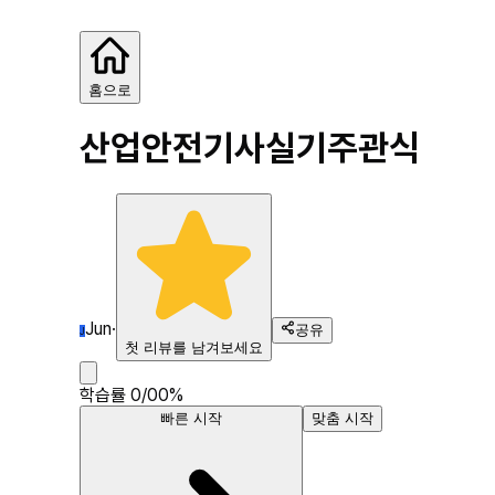
산업안전기사실기
홈으로
산업안전기사실기
주관식
Jun
·
공유
J
첫 리뷰를 남겨보세요
학습률
0
/
0
0
%
빠른 시작
맞춤 시작