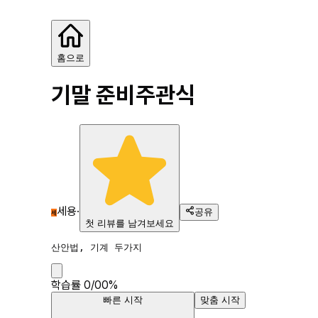
기말 준비
홈으로
기말 준비
주관식
세용
·
공유
세
첫 리뷰를 남겨보세요
산안법, 기계 두가지
학습률
0
/
0
0
%
빠른 시작
맞춤 시작