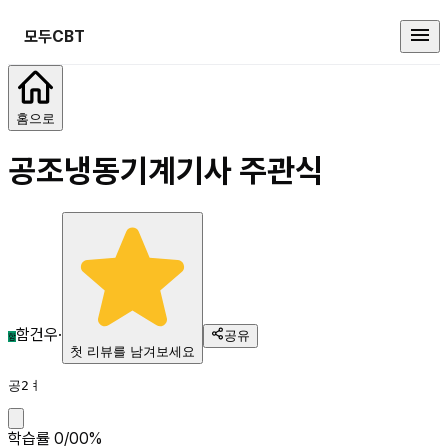
모두CBT
공조냉동기계기사
홈으로
공조냉동기계기사
주관식
함건우
·
공유
함
첫 리뷰를 남겨보세요
공2ㅕ
학습률
0
/
0
0
%