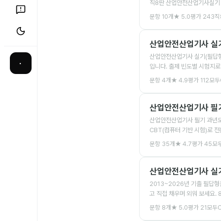
직8딴 산업안전산업기사실기 문제집
문항
10
개
★
5.0
평가
243
직
산업안전산업기사 실기
산업안전산업기사 실기(필답형)
·
입니다. 출제 빈도별 시험지로
문항
4
개
★
4.9
평가
112
모두
산업안전산업기사 필
산업안전산업기사 필기 과년도 
CBT(컴퓨터 기반 시험)로 
문항
35
개
★
4.7
평가
45
모
산업안전산업기사 실기 
2013~2026년 기출 필답
고 직접 채우며 외워 보세요. 
문항
8
개
★
5.0
평가
21
모두C