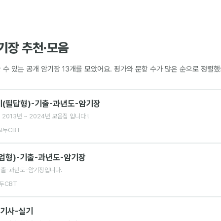
기장 추천·모음
 수 있는 공개 암기장
13
개를 모았어요. 평가와 문항 수가 많은 순으로 정렬했
(필답형)-기출-과년도-암기장
013년 ~ 2024년 모음집 입니다 !
모두CBT
업형)-기출-과년도-암기장
기출-과년도-암기장입니다.
두CBT
업기사-실기