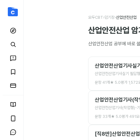
산업안전산업 암기장 모음
모두CBT
›
암기장
›
산업안전산업
산업안전산업
암
산업안전산업
공부에 바로 쓸
산업안전산업기사실기
산업안전산업기사실기 필답형 2
문항
41
개
★
5.0
평가
1,572
산업안전산업기사(작
산업안전산업기사(작업형)-
문항
33
개
★
5.0
평가
491
모
[직8딴]산업안전산