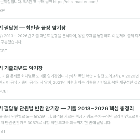
입니다. 직8딴 책 구매 링크 https://ehs-master.com/
8딴
 필답형 — 최빈출 끝장 암기장
 2013 ~ 2026년 기출 과년도 문항을 분석하여, 동일 주제를 통합하고 각 문제에 출제 
 구분했습니다.
CBT
기 기출과년도 암기장
기출 문제를 회차별로 모아둔 암기장입니다 (회차 독립 학습 + 실전 모의고사). ※ 2020
전환되어 공식 기출이 공개되지 않아, 2021년 이후 회차는 기출을 기반으로 복원·재구성한 것
두CBT
필답형 단원별 빈칸 암기장 — 기출 2013~2026 핵심 총정리
형을 출제 단원별로 모두 모았습니다. 합격을 가르는 핵심 키워드·수치·공식만 골라 빈칸으로 비
8개 단원·빈칸카드 308개로 시험 직전 초고속 회독까지 한 번에 끝냅니다.
BT