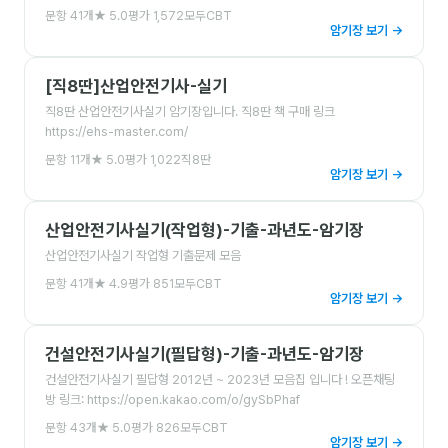
문항
41
개
★
5.0
평가
1,572
모두CBT
암기장 보기 →
[직8딴]산업안전기사-실기
직8딴 산업안전기사실기 암기장입니다. 직8딴 책 구매 링크
https://ehs-master.com/
문항
11
개
★
5.0
평가
1,022
직8딴
암기장 보기 →
산업안전기사실기(작업형)-기출-과년도-암기장
산업안전기사실기 작업형 기출문제 모음
문항
41
개
★
4.9
평가
851
모두CBT
암기장 보기 →
건설안전기사실기(필답형)-기출-과년도-암기장
건설안전기사실기 필답형 2012년 ~ 2023년 모음집 입니다 ! 오픈채팅
방 링크: https://open.kakao.com/o/gySbPhaf
문항
43
개
★
5.0
평가
826
모두CBT
암기장 보기 →