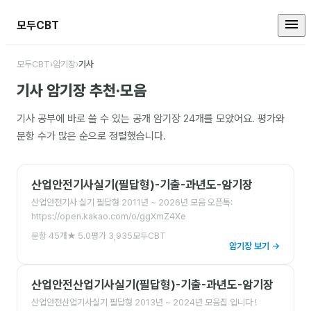
모두CBT
기사 암기장 모음
모두CBT
›
암기장
›
기사
기사
암기장 추천·모음
기사
공부에 바로 쓸 수 있는 공개 암기장
24
개를 모았어요. 평가와
문항 수가 많은 순으로 정렬했습니다.
산업안전기사실기(필답형)-기출-과년도-암기장
산업안전기사 실기 필답형 2011년 ~ 2026년 모음 오픈톡:
https://open.kakao.com/o/ggXmZ4Xe
문항
45
개
★
5.0
평가
3,935
모두CBT
암기장 보기 →
산업안전산업기사실기(필답형)-기출-과년도-암기장
산업안전산업기사실기 필답형 2013년 ~ 2024년 모음집 입니다 !