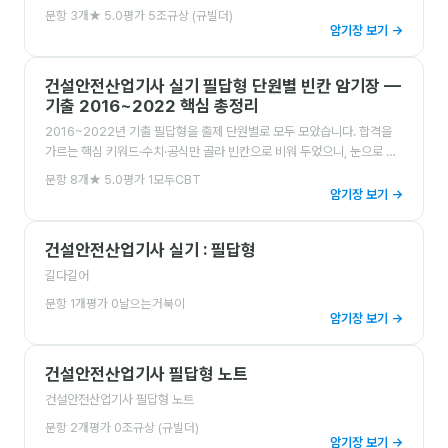
문항
3
개
★
5.0
평가
5
조규상 (규빌더)
암기장 보기 →
건설안전산업기사 실기 필답형 단원별 빈칸 암기장 —
기출 2016~2022 핵심 총정리
2016~2022년 기출 필답형을 출제 단원별로 모두 모았습니다. 합격을
가르는 핵심 키워드·수치·공식만 골라 빈칸으로 비워 두었으니, 눈으로 읽
지 말고 직접 채우며 외워 보세요. 8개 단원·빈칸카드 193개로 시험 직전
문항
8
개
★
5.0
평가
1
모두CBT
초고속 회독까지 한 번에 끝냅니다.
암기장 보기 →
건설안전산업기사 실기 : 필답형
길다길어
문항
1
개
평가
0
날으는거북이
암기장 보기 →
건설안전산업기사 필답형 노트
건설안전산업기사 필답형 노트
문항
2
개
평가
0
조규상 (규빌더)
암기장 보기 →