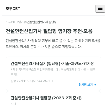
모두CBT
건설안전산업기사 필답형 암기장 
모두CBT
›
암기장
›
건설안전산업기사 필답형
건설안전산업기사 필답형
암기장 추천·모음
건설안전산업기사 필답형
공부에 바로 쓸 수 있는 공개 암기장
5
개를
모았어요. 평가와 문항 수가 많은 순으로 정렬했습니다.
건설안전산업기사실기(필답형)-기출-과년도-암기장
* 답안 및 문제 간소화 작업진행중입니다 !! 학습중에 답안이 바뀔 수 있음
주의!!
문항
22
개
★
5.0
평가
144
모두CBT
암기장 보기 →
건설안전산업기사 필답형 (2026-2회 준비)
필답